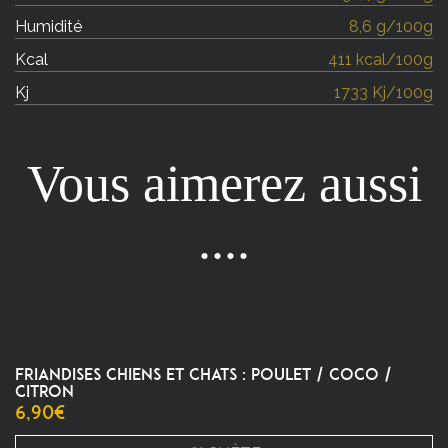
Humidité
8,6 g/100g
Kcal
411 kcal/100g
Kj
1733 Kj/100g
Vous aimerez aussi
....
FRIANDISES CHIENS ET CHATS : POULET / COCO /
CITRON
6,90
€