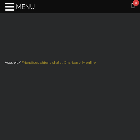
0
MENU
Accueil /
Friandises chiens chats : Charbon / Menthe