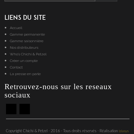
Liens du site
Accueil
Gamme permanente
Gamme saisonnière
Nos distributeurs
Who’s Chichi & Petzel
Créer un compte
Contact
La presse en parle
Retrouvez-nous sur les reseaux
sociaux
Copyright Chichi & Petzel - 2016 - Tous droits réservés - Réalisation
Iziasys