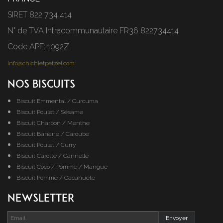
SIRET 822 734 414
N° de TVA Intracommunautaire FR36 822734414
Code APE: 1092Z
info@chichietpetzel.com
Nos Biscuits
Biscuit Emmental / Curcuma
Biscuit Poulet / Sésame
Biscuit Charbon / Menthe
Biscuit Banane / Caroube
Biscuit Poulet / Curry
Biscuit Carotte / Cannelle
Biscuit Coco / Pomme / Mangue
Biscuit Pomme / Cacahuète
Newsletter