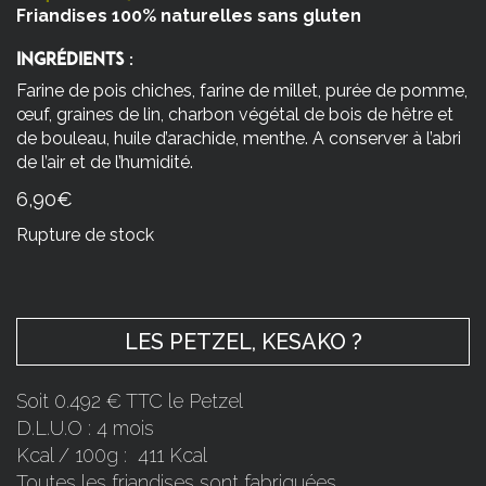
Friandises 100% naturelles sans gluten
Ingrédients
:
Farine de pois chiches, farine de millet, purée de pomme,
œuf, graines de lin, charbon végétal de bois de hêtre et
de bouleau, huile d’arachide, menthe. A conserver à l’abri
de l’air et de l’humidité.
6,90
€
Rupture de stock
LES PETZEL, KESAKO ?
Soit 0.492 € TTC le Petzel
D.L.U.O : 4 mois
Kcal / 100g : 411 Kcal
Toutes les friandises sont fabriquées