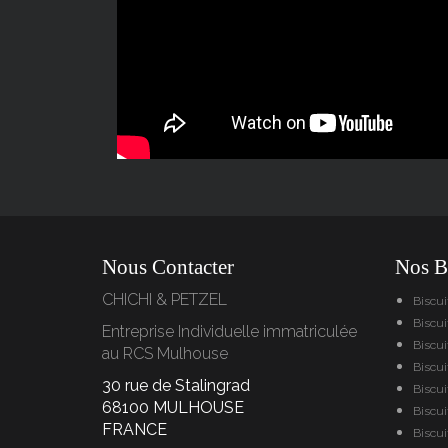
Nous Contacter
Nos Bi
CHICHI & PETZEL
Biscu
Biscui
Entreprise Individuelle immatriculée
Biscu
au RCS Mulhouse
Biscu
30 rue de Stalingrad
Biscui
68100 MULHOUSE
Biscui
FRANCE
Biscu