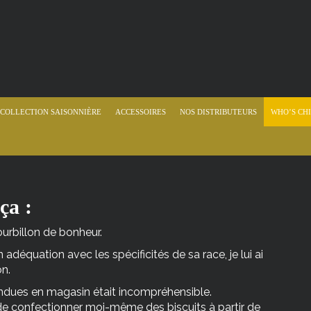
COLLECTION SAISONNIÈRE
ACCESSOIRES
NOS DISTRIBUTEURS
WHO’S CHI
ça :
urbillon de bonheur.
adéquation avec les spécificités de sa race, je lui ai
n.
vendues en magasin était incompréhensible.
i de confectionner moi-même des biscuits à partir de