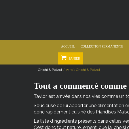
ACCUEIL
COLLECTION PERMANENTE
PANIER
Chichi & Petzel
/
Who’s Chichi & Petzel
Tout a commencé comme 
Taylor, est arrivée dans nos vies comme un to
Soucieuse de lui apporter une alimentation en 
donc rapidement cuisiné des friandises Maiso
La liste d’ingrédients présents dans celles 
C’est donc tout naturellement, que j’ai chois