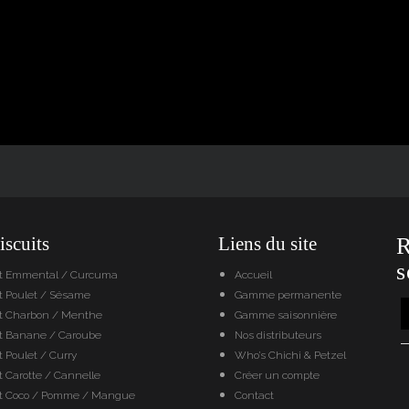
scuits
Liens du site
R
s
it Emmental / Curcuma
Accueil
t Poulet / Sésame
Gamme permanente
it Charbon / Menthe
Gamme saisonnière
it Banane / Caroube
Nos distributeurs
t Poulet / Curry
Who’s Chichi & Petzel
t Carotte / Cannelle
Créer un compte
it Coco / Pomme / Mangue
Contact