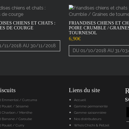
ISES CHIENS ET CHATS :
FRIANDISES CHIENS ET CH
ES DE COURGE
POIRE CRUMBLE / GRAINE
TOURNESOL
6,90
€
1/11/2018 AU 30/11/2018
DU 01/10/2018 AU 31/03
scuits
Liens du site
R
s
it Emmental / Curcuma
Accueil
t Poulet / Sésame
Gamme permanente
it Charbon / Menthe
Gamme saisonnière
it Banane / Caroube
Nos distributeurs
t Poulet / Curry
Who’s Chichi & Petzel