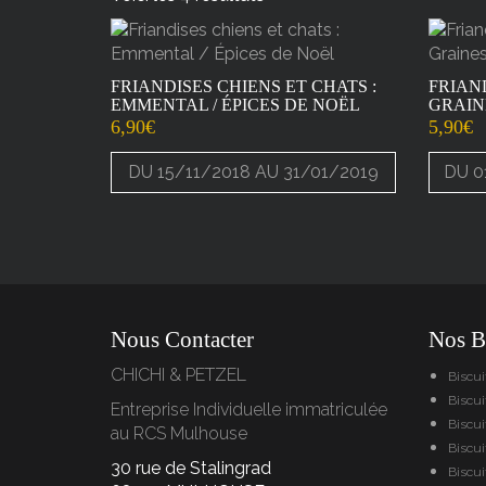
FRIANDISES CHIENS ET CHATS :
FRIAND
EMMENTAL / ÉPICES DE NOËL
GRAIN
6,90
€
5,90
€
DU 15/11/2018 AU 31/01/2019
DU 0
Nous Contacter
Nos Bi
CHICHI & PETZEL
Biscu
Biscui
Entreprise Individuelle immatriculée
Biscu
au RCS Mulhouse
Biscu
30 rue de Stalingrad
Biscui