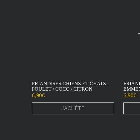
FRIANDISES CHIENS ET CHATS :
FRIAND
POULET / COCO / CITRON
EMMEN
6,90
€
6,90
€
J’ACHÈTE