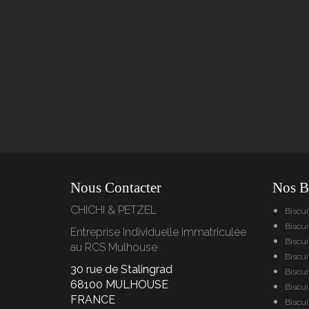
Nous Contacter
Nos Bi
CHICHI & PETZEL
Biscu
Biscui
Entreprise Individuelle immatriculée
Biscu
au RCS Mulhouse
Biscu
30 rue de Stalingrad
Biscui
68100 MULHOUSE
Biscui
FRANCE
Biscu