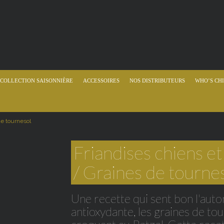
COLLECTION SAISONNIÈRE
ACCESSOIRES
NOS DISTRIBUTEURS
WHO’S CHI
de tournesol
Friandises chiens et
/ Graines de tourne
Une recette qui sent bon l'auto
antioxydante, les graines de to