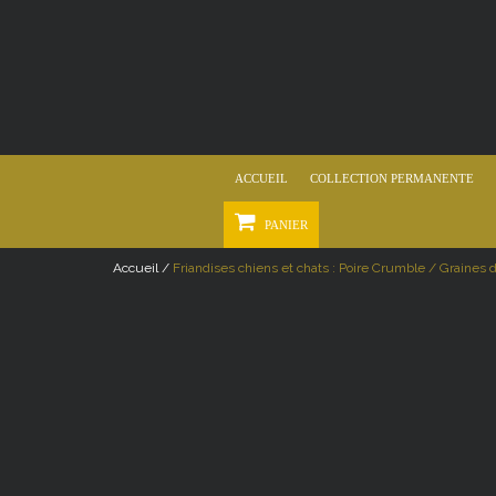
ACCUEIL
COLLECTION PERMANENTE
PANIER
Accueil /
Friandises chiens et chats : Poire Crumble / Graines 