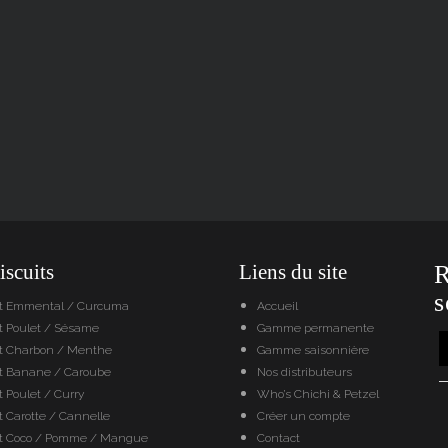
scuits
Liens du site
R
s
it Emmental / Curcuma
Accueil
t Poulet / Sésame
Gamme permanente
it Charbon / Menthe
Gamme saisonnière
it Banane / Caroube
Nos distributeurs
t Poulet / Curry
Who’s Chichi & Petzel
t Carotte / Cannelle
Créer un compte
it Coco / Pomme / Mangue
Contact