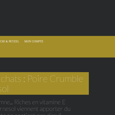
CHI & PETZEL
MON COMPTE
 chats : Poire Crumble
sol
mne... Riches en vitamine E
urnesol viennent apporter du