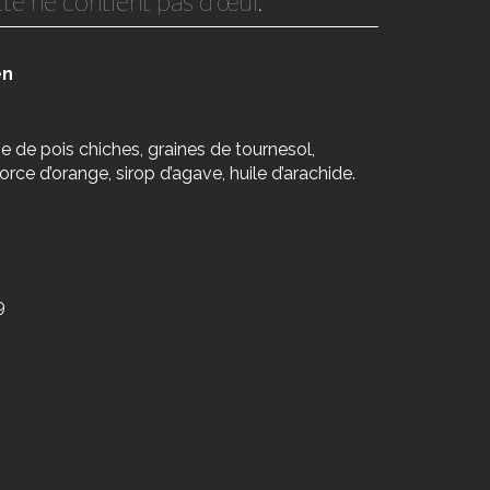
te ne contient pas d’œuf.
en
ne de pois chiches, graines de tournesol,
rce d’orange, sirop d’agave, huile d’arachide.
9