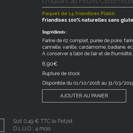
croquant au Petzel. Cette recet
Paquet de 14 friandises Plaisir.
Friandises 100% naturelles sans glut
Ingrédients
:
Farine de riz complet, purée de poire, fari
cannelle, vanille, cardamome, badiane, éco
A conserver à l’abri de l’air et de l’humidité.
6,90
€
Rupture de stock
Disponible du 01/10/2018 au 31/03/201
AJOUTER AU PANIER
Soit 0.49 € TTC le Petzel
D.L.U.O : 4 mois