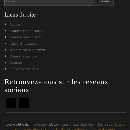
Liens du site
Accueil
Gamme permanente
Gamme saisonnière
Nos distributeurs
Who’s Chichi & Petzel
Créer un compte
Contact
La presse en parle
Retrouvez-nous sur les reseaux
sociaux
Copyright Chichi & Petzel - 2016 - Tous droits réservés - Réalisation
Iziasys
-
-
Communication
Mention légales
Conditions Générales de Vente