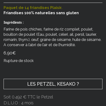
Paquet de 14 friandises Plaisir.
Friandises 100% naturelles sans gluten
Ingrédients
:
Farine de pois chiches, farine de riz complet, poulet,
bouillon de poulet (Eau, poulet, céleri, ail, persil, laurier,
romarin, thym.), œuf, graine de sésame, huile de sésame.
A conserver à l’abri de l’air et de l’humidité.
6,90
€
Rupture de stock
LES PETZEL, KESAKO ?
Soit 0.492 € TTC le Petzel
D.L.U.O : 4 mois