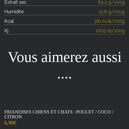
Extrait sec
84,2 g/100g
Humidité
15,8 g/100g
Kcal
381 kcal/100g
Kj
1605 Kj/100g
Vous aimerez aussi
....
FRIANDISES CHIENS ET CHATS : POULET / COCO /
CITRON
6,90
€